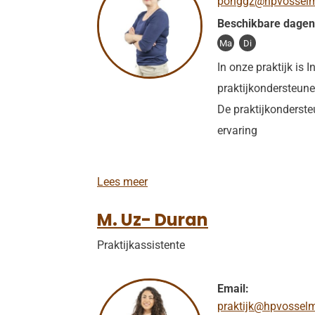
pohggz@hpvosselma
Beschikbare dagen
Ma
Di
In onze praktijk is
praktijkondersteun
De praktijkonderst
ervaring
I
Lees meer
.
M
M. Uz- Duran
o
r
Praktijkassistente
s
i
n
k
Email:
praktijk@hpvosselm