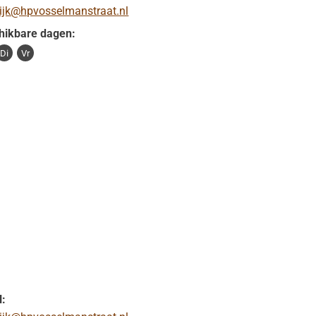
tijk@hpvosselmanstraat.nl
hikbare dagen:
Di
Vr
l: