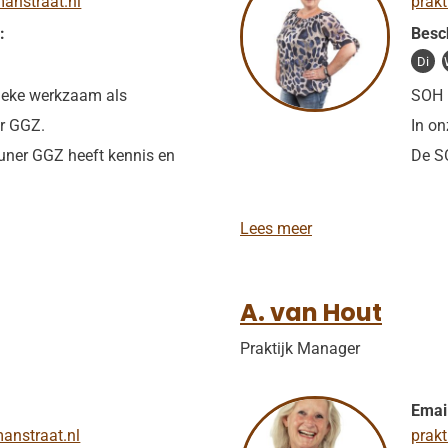
nstraat.nl
prak
:
Besc
Di
 Ineke werkzaam als
SOH 
er GGZ.
In on
euner GGZ heeft kennis en
De S
A
Lees meer
.
d
e
V
A. van Hout
r
i
Praktijk Manager
e
s
Emai
anstraat.nl
prak