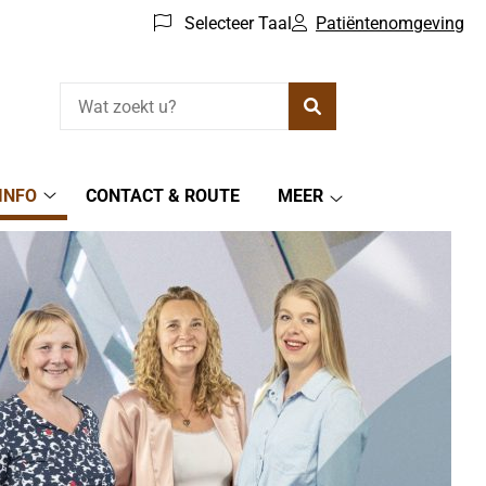
Selecteer Taal
Patiëntenomgeving
Zoeken
INFO
CONTACT & ROUTE
MEER
Praktijkinfo
Meer
submenu
submenu