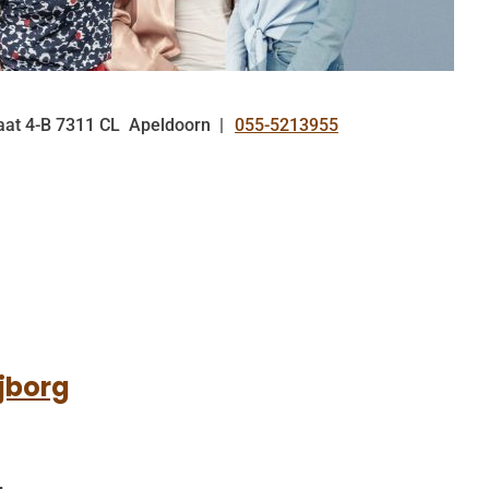
aat
4-B
7311 CL
Apeldoorn
055-5213955
Tel:
jborg