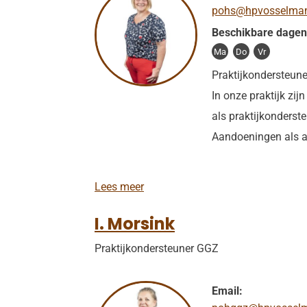
pohs@hpvosselmans
e
s
Beschikbare dagen
t
Ma
Do
Vr
Praktijkondersteun
In onze praktijk zi
als praktijkonderst
Aandoeningen als 
C
Lees meer
.
B
I. Morsink
e
n
Praktijkondersteuner GGZ
s
d
o
r
Email:
p