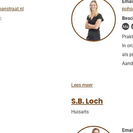
Emai
anstraat.nl
pohs
:
Besc
Ma
Prak
In on
als p
Aand
G
Lees meer
.
S
S.B. Loch
e
y
Huisarts
n
a
e
v
Emai