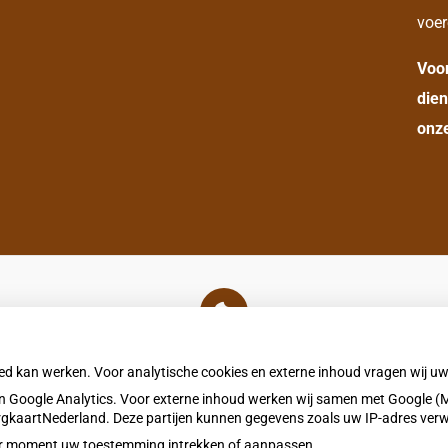
voer
Voo
dien
onze
U heeft geen toestemming gegeven voor
externe inhoud
die nodig is om dit te zien.
oed kan werken. Voor analytische cookies en externe inhoud vragen wij 
Cookie-instellingen wijzigen
 Google Analytics. Voor externe inhoud werken wij samen met Google (M
ZorgkaartNederland. Deze partijen kunnen gegevens zoals uw IP-adres ver
eder moment uw toestemming intrekken of aanpassen.