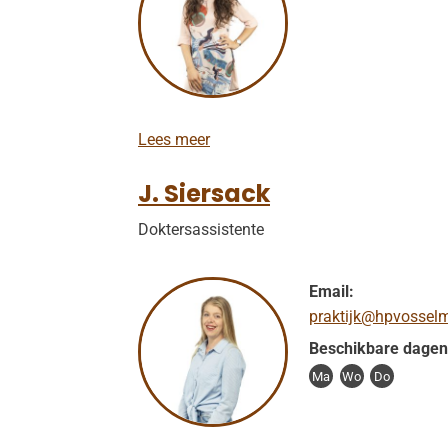
M
Lees meer
.
U
J. Siersack
z
-
Doktersassistente
D
u
r
a
Email:
n
praktijk@hpvosselm
Beschikbare dagen
Ma
Wo
Do