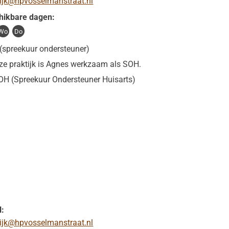
tijk@hpvosselmanstraat.nl
hikbare dagen:
Wo
Do
(spreekuur ondersteuner)
ze praktijk is Agnes werkzaam als SOH.
OH (Spreekuur Ondersteuner Huisarts)
l:
tijk@hpvosselmanstraat.nl