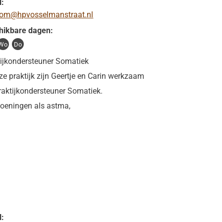
l:
om@hpvosselmanstraat.nl
hikbare dagen:
Wo
Do
tijkondersteuner Somatiek
ze praktijk zijn Geertje en Carin werkzaam
raktijkondersteuner Somatiek.
oeningen als astma,
l: