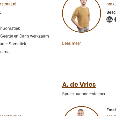
e
traat.nl
prak
–
N
:
Besc
i
Ma
j
b
er Somatiek
o
jn Geertje en Carin werkzaam
r
g
S
Lees meer
euner Somatiek.
.
astma,
B
.
L
o
c
h
A. de Vries
Spreekuur ondersteuner
Emai