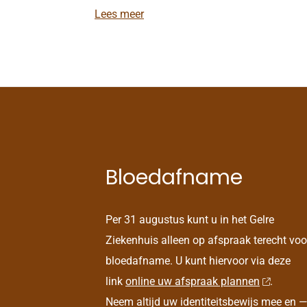
J
Lees meer
.
S
i
e
r
s
a
c
k
Bloedafname
Per 31 augustus kunt u in het Gelre
Ziekenhuis alleen op afspraak terecht voo
bloedafname. U kunt hiervoor via deze
link
online uw afspraak plannen
.
Neem altijd uw identiteitsbewijs mee en —