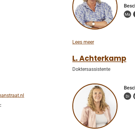
Besc
Ma
A
Lees meer
.
v
L. Achterkamp
a
n
Doktersassistente
H
o
u
t
Besc
anstraat.nl
Di
: