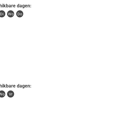
hikbare dagen:
Di
Wo
Do
hikbare dagen:
Wo
Vr