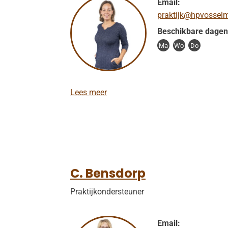
Email:
praktijk@hpvosselm
Beschikbare dagen
Ma
Wo
Do
M
Lees meer
.
M
.
P
r
u
i
s
C. Bensdorp
-
t
Praktijkondersteuner
e
r
A
Email:
v