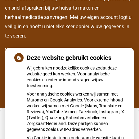
en snel afspraken bij uw huisarts maken en
herhaalmedicatie aanvragen. Met uw eigen account logt u
veilig in en hoeft u niet elke keer opnieuw uw gegevens in
te voeren.
Voor het aanmaken van een eigen account, dient u zich
Deze website gebruikt cookies
eerst eenmalig te legitimeren bij onze assistente aan de
Wij gebruiken noodzakelijke cookies zodat deze
balie.
website goed kan werken. Voor analytische
cookies en externe inhoud vragen wij uw
toestemming.
Voor analytische cookies werken wij samen met
Matomo en Google Analytics. Voor externe inhoud
werken wij samen met Google (Maps, Translate en
Reviews), YouTube, Vimeo, Facebook, Instagram, X
(Twitter), Qualizorg, Patiëntenvertellen en
ZorgkaartNederland. Deze partijen kunnen
gegevens zoals uw IP-adres verwerken.
U heeft geen toestemming gegeven voor
Via Cookie-instellingen onderaan de website kunt u