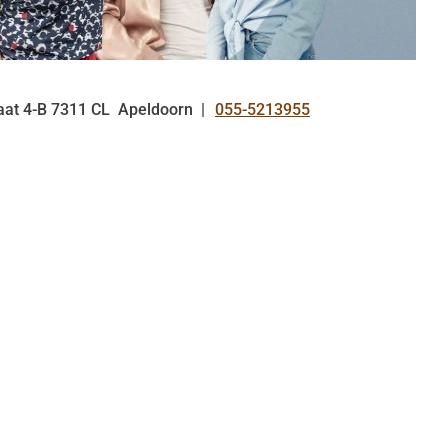
aat
4-B
7311 CL
Apeldoorn
055-5213955
Tel: