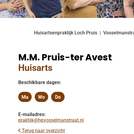
Huisartsenpraktijk Loch Pruis
Vosselmanstr
M.M. Pruis-ter Avest
Huisarts
Beschikbare dagen:
Ma
Wo
Do
Maandag
Woensdag
Donderdag
E-mailadres:
praktijk@hpvosselmanstraat.nl
Terug naar overzicht