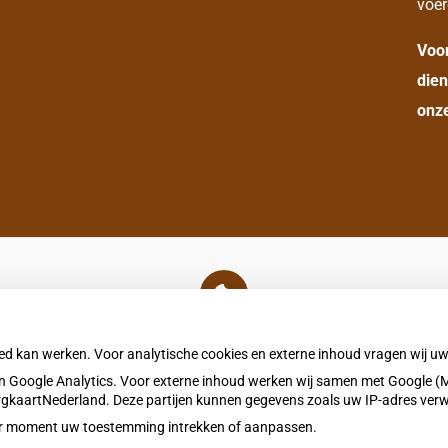
voer
Voo
dien
onze
U heeft geen toestemming gegeven voor
externe inhoud
die nodig is om dit te zien.
oed kan werken. Voor analytische cookies en externe inhoud vragen wij 
Cookie-instellingen wijzigen
 Google Analytics. Voor externe inhoud werken wij samen met Google (M
ZorgkaartNederland. Deze partijen kunnen gegevens zoals uw IP-adres ver
eder moment uw toestemming intrekken of aanpassen.