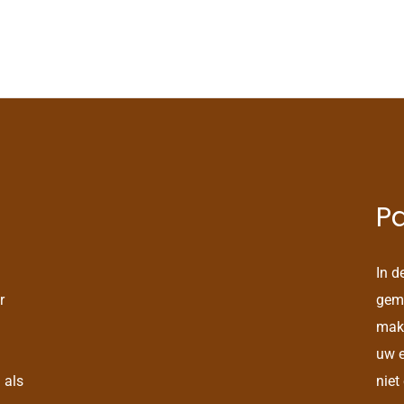
Pa
In d
r
gema
mak
uw e
 als
niet