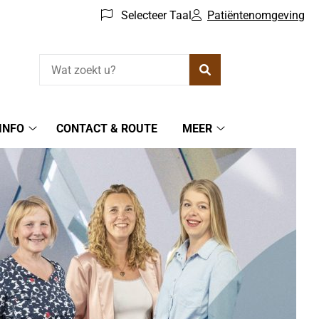
Selecteer Taal
Patiëntenomgeving
Zoeken
INFO
CONTACT & ROUTE
MEER
Praktijkinfo
Meer
submenu
submenu