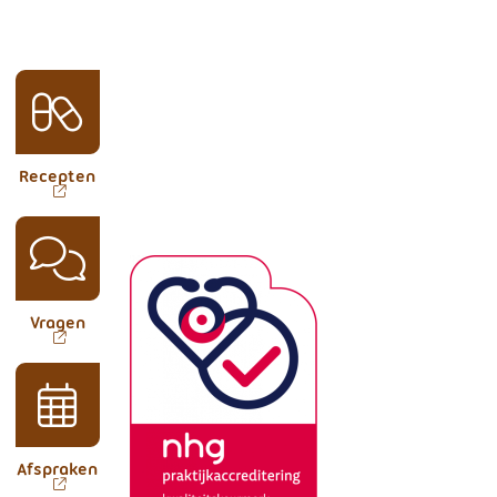
aanvragen
Recepten
stellen
Vragen
maken
Afspraken