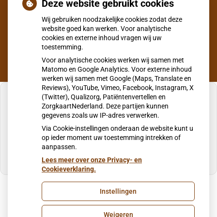
Deze website gebruikt cookies
eerst eenmalig te legitimeren bij onze assistente aan de
Wij gebruiken noodzakelijke cookies zodat deze
balie.
website goed kan werken. Voor analytische
cookies en externe inhoud vragen wij uw
toestemming.
Voor analytische cookies werken wij samen met
Matomo en Google Analytics. Voor externe inhoud
werken wij samen met Google (Maps, Translate en
Reviews), YouTube, Vimeo, Facebook, Instagram, X
(Twitter), Qualizorg, Patiëntenvertellen en
ZorgkaartNederland. Deze partijen kunnen
gegevens zoals uw IP-adres verwerken.
U heeft geen toestemming gegeven voor
Via Cookie-instellingen onderaan de website kunt u
externe inhoud
die nodig is om dit te zien.
op ieder moment uw toestemming intrekken of
aanpassen.
Cookie-instellingen wijzigen
Lees meer over onze Privacy- en
Cookieverklaring.
Instellingen
Uw Zorg Online
|
Beheer
Weigeren