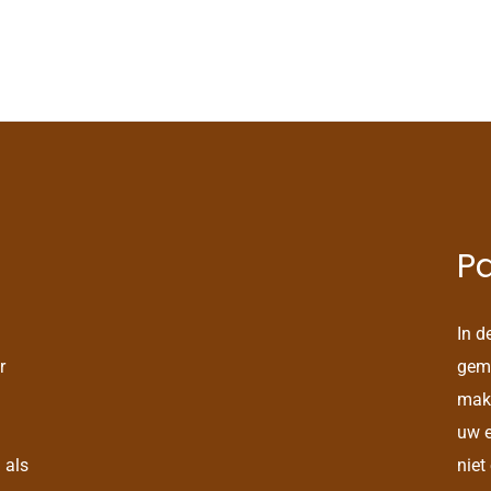
Pa
In d
r
gema
mak
uw e
 als
niet