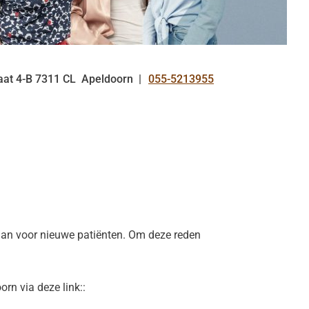
aat
4-B
7311 CL
Apeldoorn
055-5213955
Tel:
gaan voor nieuwe patiënten. Om deze reden
rn via deze link::