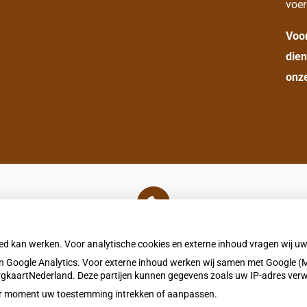
voer
Voo
dien
onze
U heeft geen toestemming gegeven voor
externe inhoud
die nodig is om dit te zien.
oed kan werken. Voor analytische cookies en externe inhoud vragen wij 
Cookie-instellingen wijzigen
 Google Analytics. Voor externe inhoud werken wij samen met Google (M
ZorgkaartNederland. Deze partijen kunnen gegevens zoals uw IP-adres ver
eder moment uw toestemming intrekken of aanpassen.