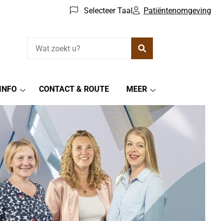
Selecteer Taal
Patiëntenomgeving
Zoeken
INFO
CONTACT & ROUTE
MEER
Praktijkinfo
Meer
submenu
submenu