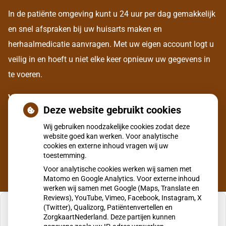
In de patiënte omgeving kunt u 24 uur per dag gemakkelijk
en snel afspraken bij uw huisarts maken en
herhaalmedicatie aanvragen. Met uw eigen account logt u
veilig in en hoeft u niet elke keer opnieuw uw gegevens in
te voeren.
Voor het aanmaken van een eigen account, dient u zich
Deze website gebruikt cookies
eerst eenmalig te legitimeren bij onze assistente aan de
Wij gebruiken noodzakelijke cookies zodat deze
balie.
website goed kan werken. Voor analytische
cookies en externe inhoud vragen wij uw
toestemming.
Voor analytische cookies werken wij samen met
Matomo en Google Analytics. Voor externe inhoud
werken wij samen met Google (Maps, Translate en
Reviews), YouTube, Vimeo, Facebook, Instagram, X
(Twitter), Qualizorg, Patiëntenvertellen en
ZorgkaartNederland. Deze partijen kunnen