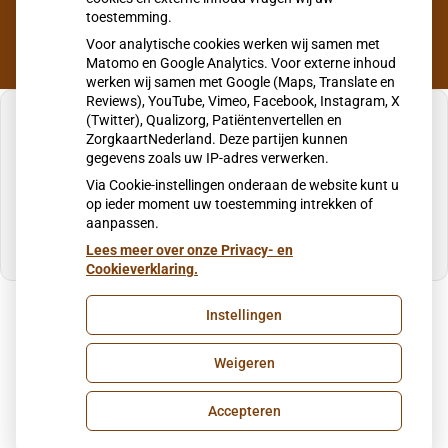
toestemming.
Voor analytische cookies werken wij samen met
Matomo en Google Analytics. Voor externe inhoud
werken wij samen met Google (Maps, Translate en
Reviews), YouTube, Vimeo, Facebook, Instagram, X
(Twitter), Qualizorg, Patiëntenvertellen en
ZorgkaartNederland. Deze partijen kunnen
gegevens zoals uw IP-adres verwerken.
U heeft geen toestemming gegeven voor
Via Cookie-instellingen onderaan de website kunt u
externe inhoud
die nodig is om dit te zien.
op ieder moment uw toestemming intrekken of
aanpassen.
Cookie-instellingen wijzigen
Lees meer over onze Privacy- en
Cookieverklaring.
Instellingen
Uw Zorg Online
|
Beheer
Weigeren
Privacy verklaring
|
Cookie-instellingen
|
Voorwaarden
Accepteren