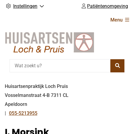
Instellingen
Patiëntenomgeving
Hoofdmenu
Menu
Zoeke
Huisartsenpraktijk Loch Pruis
Vosselmanstraat
4-B
7311 CL
Apeldoorn
055-5213955
Tel:
I. Morsink