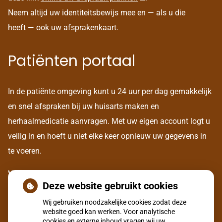
Neem altijd uw identiteitsbewijs mee en — als u die
heeft — ook uw afsprakenkaart.
Patiënten portaal
In de patiënte omgeving kunt u 24 uur per dag gemakkelijk
en snel afspraken bij uw huisarts maken en
herhaalmedicatie aanvragen. Met uw eigen account logt u
veilig in en hoeft u niet elke keer opnieuw uw gegevens in
te voeren.
Voor het aanmaken van een eigen account, dient u zich
Deze website gebruikt cookies
eerst eenmalig te legitimeren bij onze assistente aan de
Wij gebruiken noodzakelijke cookies zodat deze
balie.
website goed kan werken. Voor analytische
cookies en externe inhoud vragen wij uw