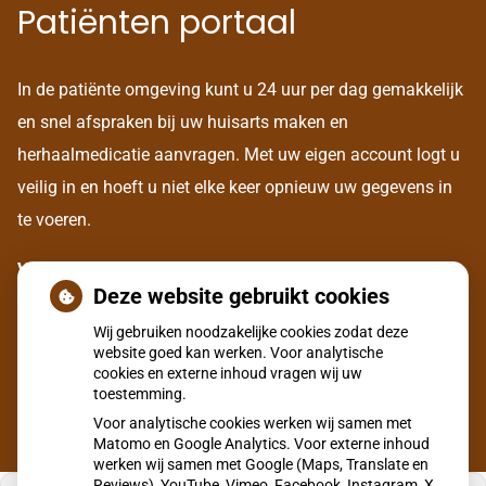
Patiënten portaal
In de patiënte omgeving kunt u 24 uur per dag gemakkelijk
en snel afspraken bij uw huisarts maken en
herhaalmedicatie aanvragen. Met uw eigen account logt u
veilig in en hoeft u niet elke keer opnieuw uw gegevens in
te voeren.
Voor het aanmaken van een eigen account, dient u zich
Deze website gebruikt cookies
eerst eenmalig te legitimeren bij onze assistente aan de
Wij gebruiken noodzakelijke cookies zodat deze
balie.
website goed kan werken. Voor analytische
cookies en externe inhoud vragen wij uw
toestemming.
Voor analytische cookies werken wij samen met
Matomo en Google Analytics. Voor externe inhoud
werken wij samen met Google (Maps, Translate en
Reviews), YouTube, Vimeo, Facebook, Instagram, X